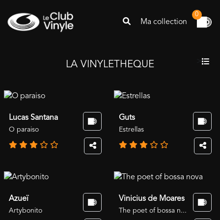
0
Ma collection
>
LA VINYLETHEQUE
Lucas Santana
Guts
O paraiso
Estrellas
Azueï
Vinicius de Moares
Artybonito
The poet of bossa n...